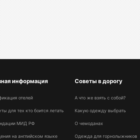
зная информация
Советы в дорогу
фикация отелей
А что же взять с собой?
ы для тех кто боится летать
Какую одежду выбрать
ндации МИД РФ
О чемоданах
ения на английском языке
Одежда для горнолыжников