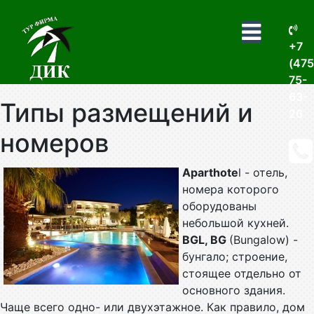
+7
(475
75-
63-
Типы размещений и
26
номеров
Aparthote
l - отель,
номера которого
оборудованы
небольшой кухней.
BGL, BG
(Bungalow) -
бунгало; строение,
стоящее отдельно от
основного здания.
Чаще всего одно- или двухэтажное. Как правило, дом