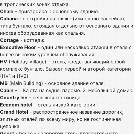
в тропических зонах отдыха.
Chale
- пристройка к основному зданию.
Cabana
- постройка на пляже (или около бассейна),
типа бунгало, стоящая отдельно от основного здания и
иногда оборудованная как спальня.
Cottage
- коттедж.
Executive Floo
r
- один или несколько этажей в отеле с
более высоким уровнем обслуживания.
HV
(Holiday Village) - отель, представляющий собой
комплекс бунгало. Бывает первой и второй категории
(HV1 и HV2).
MB
(Main Building) - основное здание отеля.
Cabin
- 1. Каюта на судне, пароме. 2. Небольшой домик.
Country Inn
- сельская гостиница.
Econom hote
l
– отель низкой категории.
Grand Hotel
- распространенное название дорогих,
элитных отелей по всему миру, но не гостиничная
цепочка.
Guest
- house - недорогой отель длядлительного