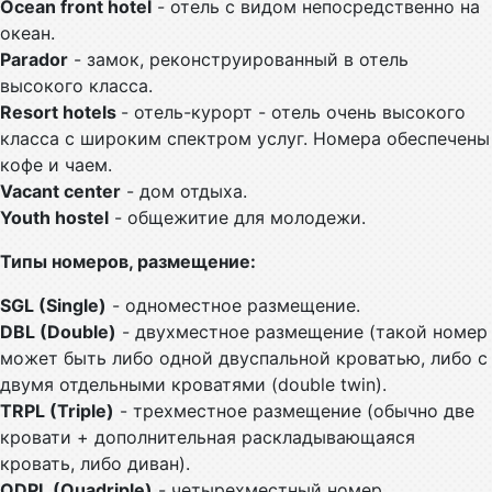
Ocean front hotel
- отель с видом непосредственно на
океан.
Parador
- замок, реконструированный в отель
высокого класса.
Resort hotels
- отель-курорт - отель очень высокого
класса с широким спектром услуг. Номера обеспечены
кофе и чаем.
Vacant center
- дом отдыха.
Youth hostel
- общежитие для молодежи.
Типы номеров, размещение:
SGL (Single)
- одноместное размещение.
DBL (Double)
- двухместное размещение (такой номер
может быть либо одной двуспальной кроватью, либо с
двумя отдельными кроватями (double twin).
TRPL (Triple)
- трехместное размещение (обычно две
кровати + дополнительная раскладывающаяся
кровать, либо диван).
QDPL (Quadriple)
- четырехместный номер.