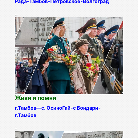
Рада-Тамбов-Петровское-
Волгоград
...
Живи и помни
г.Тамбов—с. ОсиноГай-с Бондари-
г.Тамбов
.
...