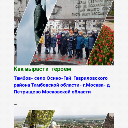
Как вырасти героем
Тамбов- село Осино-Гай Гавриловского
района Тамбовской области- г.Москва- д
Петрищево Московской области
...