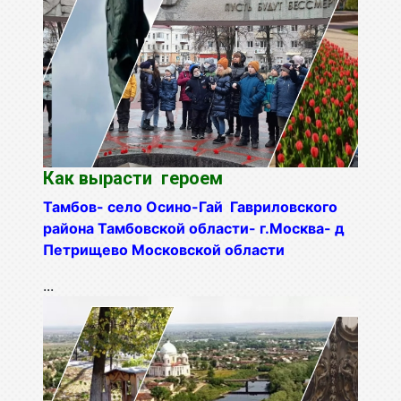
Как вырасти героем
Тамбов- село Осино-Гай Гавриловского
района Тамбовской области- г.Москва- д
Петрищево Московской области
...