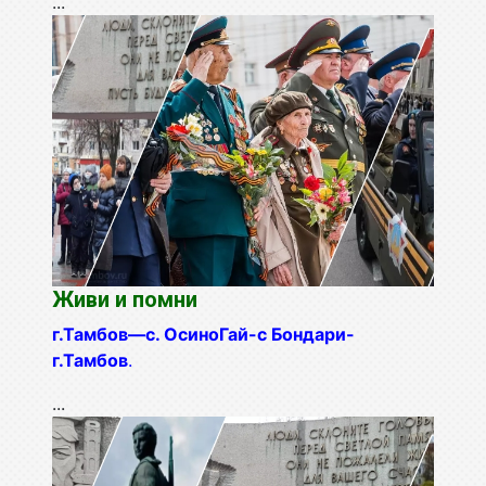
...
Живи и помни
г.Тамбов—с. ОсиноГай-с Бондари-
г.Тамбов
.
...