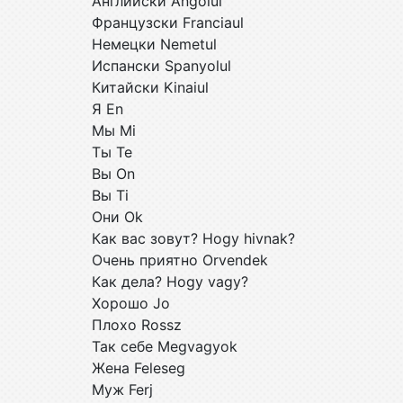
Английски Angolul
Французски Franciaul
Немецки Nemetul
Испански Spanyolul
Китайски Kinaiul
Я En
Мы Mi
Ты Te
Вы On
Вы Ti
Они Ok
Как вас зовут? Hogy hivnak?
Очень приятно Orvendek
Как дела? Hogy vagy?
Хорошо Jo
Плохо Rossz
Так себе Megvagyok
Жена Feleseg
Муж Ferj