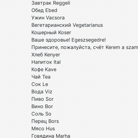
Завтрак Reggeli
Обед Ebed
Ужин Vacsora
Вегетарианский Vegetarianus
Кошерный Koser
Ваше здоровье! Egeszsegedre!
Принесите, пожалуйста, счёт Kerem a szam
Хлеб Kenyer
Напиток Ital
Кофе Kave
Чай Tea
Сок Le
Вода Viz
Пиво Sor
Вино Bor
Соль So
Перец Bors
Мясо Hus
Говядина Marha