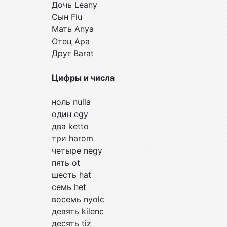
Дочь Leany
Сын Fiu
Мать Anya
Отец Apa
Друг Barat
Цифры и числа
ноль nulla
один egy
два ketto
три harom
четыре negy
пять ot
шесть hat
семь het
восемь nyolc
девять kilenc
десять tiz