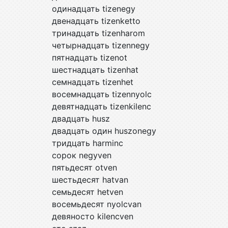
одинадцать tizenegy
двенадцать tizenketto
тринадцать tizenharom
четырнадцать tizennegy
пятнадцать tizenot
шестнадцать tizenhat
семнадцать tizenhet
восемнадцать tizennyolc
девятнадцать tizenkilenc
двадцать husz
двадцать один huszonegy
тридцать harminc
сорок negyven
пятьдесят otven
шестьдесят hatvan
семьдесят hetven
восемьдесят nyolcvan
девяносто kilencven