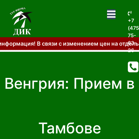
+7
(475
75-
63-
зменением цен на отдельные услуги общая стои
26
Венгрия: Прием в
Тамбове