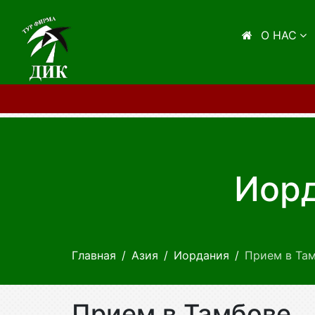
О НАС
Иорд
Главная
Азия
Иордания
Прием в Та
Прием в Тамбове